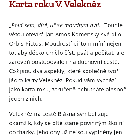
Karta roku V. Velekněz
„
Pojď sem, dítě, uč se moudrým býti.“
Touhle
větou otevírá Jan Amos Komenský své dílo
Orbis Pictus. Moudrostí přitom míní nejen
to, aby děcko umělo číst, psát a počítat, ale
zároveň postupovalo i na duchovní cestě.
Což jsou dva aspekty, které společně tvoří
jádro karty Velekněz. Pokud vám vychází
jako karta roku, zaručeně ochutnáte alespoň
jeden z nich.
Velekněz na cestě Blázna symbolizuje
okamžik, kdy se dítě stane povinným školní
docházky. Jeho dny už nejsou vyplněny jen