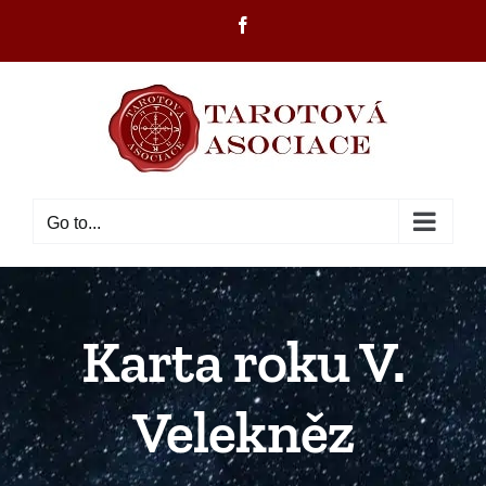
Skip
Facebook
to
content
Go to...
Karta roku V.
Velekněz