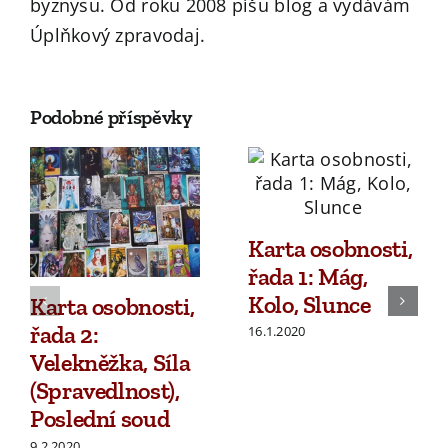
byznysu. Od roku 2008 píšu blog a vydávám
Úplňkový zpravodaj.
Podobné příspěvky
Karta osobnosti,
řada 1: Mág,
Kolo, Slunce
Karta osobnosti,
řada 2:
16.1.2020
Velekněžka, Síla
(Spravedlnost),
Poslední soud
9.2.2020