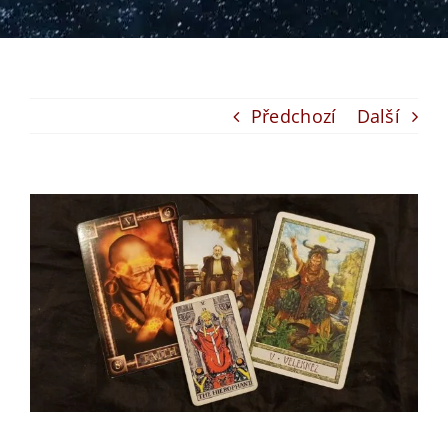
Předchozí
Další
View
Larger
Image