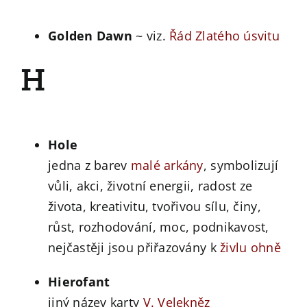
Golden Dawn
~ viz.
Řád Zlatého úsvitu
H
Hole
jedna z barev
malé arkány
, symbolizují
vůli, akci, životní energii, radost ze
života, kreativitu, tvořivou sílu, činy,
růst, rozhodování, moc, podnikavost,
nejčastěji jsou přiřazovány k
živlu
ohně
Hierofant
jiný název karty
V. Velekněz