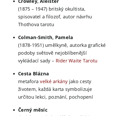
Crowley, Aleister
(1875 – 1947) britský okultista,
spisovatel a filozof, autor návrhu
Thothova tarotu
Colman-Smith, Pamela
(1878-1951) umělkyně, autorka grafické
podoby světově nejoblíbenější
vykládací sady –
Rider Waite Tarotu
Cesta Blázna
metafora
velké arkány
jako cesty
životem, každá karta symbolizuje
určitou lekci, poznání, pochopení
Černý měsíc