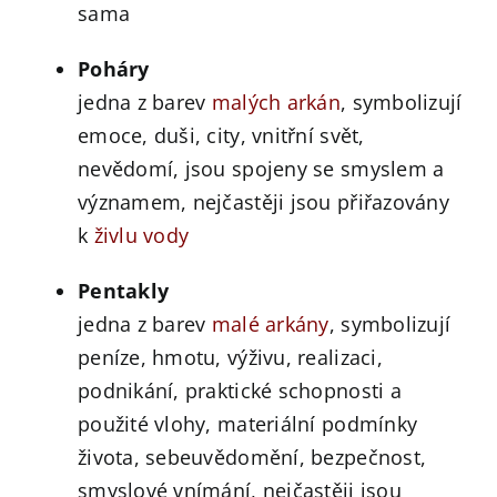
sama
Poháry
jedna z barev
malých arkán
, symbolizují
emoce, duši, city, vnitřní svět,
nevědomí, jsou spojeny se smyslem a
významem, nejčastěji jsou přiřazovány
k
živlu
vody
Pentakly
jedna z barev
malé arkány
, symbolizují
peníze, hmotu, výživu, realizaci,
podnikání, praktické schopnosti a
použité vlohy, materiální podmínky
života, sebeuvědomění, bezpečnost,
smyslové vnímání, nejčastěji jsou