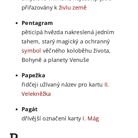
přiřazovány k
živlu
země
Pentagram
pěticípá hvězda nakreslená jedním
tahem, starý magický a ochranný
symbol
věčného koloběhu života,
Bohyně a planety Venuše
Papežka
řidčeji užívaný název pro kartu
II.
Velekněžka
Pagát
dřívější označení karty
I. Mág
R