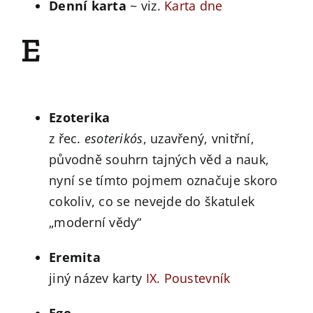
Denní karta
~ viz.
Karta dne
E
Ezoterika
z řec.
esoterikós
, uzavřený, vnitřní,
původně souhrn tajných věd a nauk,
nyní se tímto pojmem označuje skoro
cokoliv, co se nevejde do škatulek
„moderní vědy“
Eremita
jiný název karty
IX. Poustevník
Ego