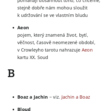
pomáhají dosáhnout toho, co chceme,
stejně dobře nám mohou sloužit
k udržování se ve vlastním bludu
Aeon
pojem, který znamená život, bytí,
věčnost, časově neomezené období,
v Crowleyho tarotu nahrazuje
Aeon
kartu XX. Soud
B
Boaz a Jachin
~ viz.
Jachin a Boaz
Bloud