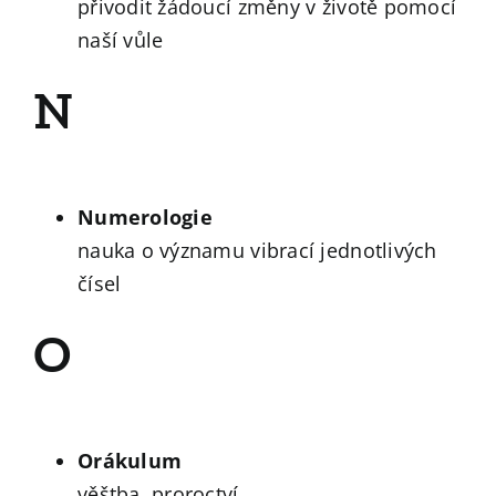
přivodit žádoucí změny v životě pomocí
naší vůle
N
Numerologie
nauka o významu vibrací jednotlivých
čísel
O
Orákulum
věštba, proroctví