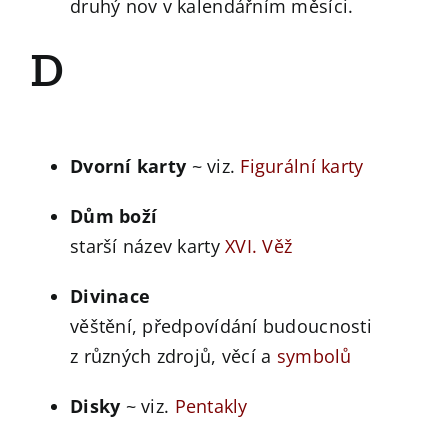
druhý nov v kalendářním měsíci.
D
Dvorní karty
~ viz.
Figurální karty
Dům boží
starší název karty
XVI. Věž
Divinace
věštění, předpovídání budoucnosti
z různých zdrojů, věcí a
symbolů
Disky
~ viz.
Pentakly