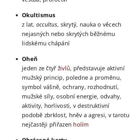
Okultismus
z lat.
occultus
, skrytý, nauka o věcech
nejasných nebo skrytých běžnému
lidskému chápání
Oheň
jeden ze čtyř
živlů
, představuje aktivní
mužský princip, poledne a proměnu,
symbol vášně, ochrany, rozhodnutí,
mužské síly, osobní energie, odvahy,
aktivity, horlivosti, v destruktivní
podobě zbrklost, hněv a agresi, v tarotu
nejčastěji přiřazen
holím
Obrácené karty