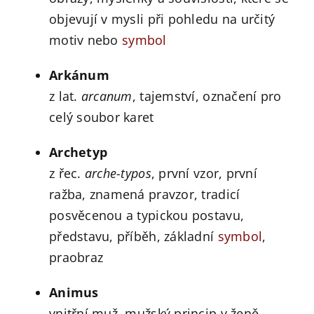
objevují v mysli při pohledu na určitý
motiv nebo
symbol
Arkánum
z lat.
arcanum
, tajemství, označení pro
celý soubor karet
Archetyp
z řec.
arche-typos
, první vzor, první
ražba, znamená pravzor, tradicí
posvěcenou a typickou postavu,
představu, příběh, základní
symbol
,
praobraz
Animus
vnitřní muž, mužský princip v ženě