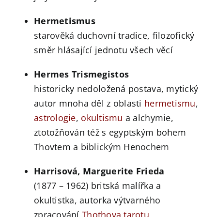
Hermetismus
starověká duchovní tradice, filozofický
směr hlásající jednotu všech věcí
Hermes Trismegistos
historicky nedoložená postava, mytický
autor mnoha děl z oblasti
hermetismu
,
astrologie
,
okultismu
a alchymie,
ztotožňován též s egyptským bohem
Thovtem a biblickým Henochem
Harrisová, Marguerite Frieda
(1877 – 1962) britská malířka a
okultistka, autorka výtvarného
zpracování
Thothova tarotu