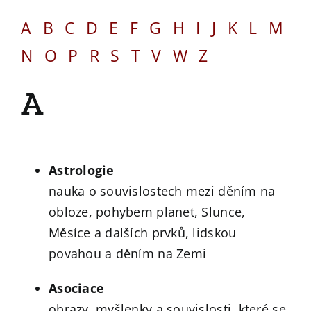
A
B
C
D
E
F
G
H
I
J
K
L
M
N
O
P
R
S
T
V
W
Z
A
Astrologie
nauka o souvislostech mezi děním na
obloze, pohybem planet, Slunce,
Měsíce a dalších prvků, lidskou
povahou a děním na Zemi
Asociace
obrazy, myšlenky a souvislosti, které se