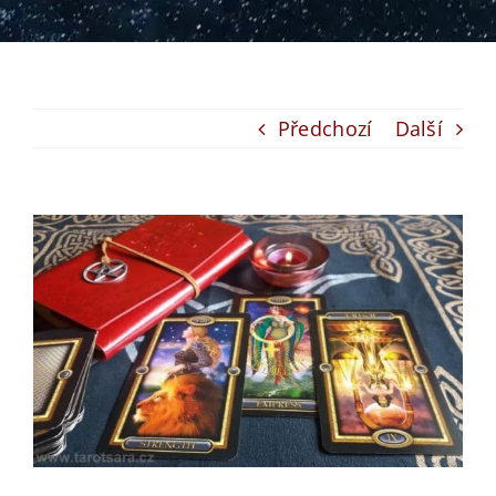
Předchozí
Další
View
Larger
Image