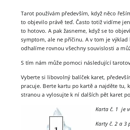
Tarot používám především, když něco řeším 
to objevilo právě teď. Často totiž vidíme j
to hotovo. A pak žasneme, když se to objeví
symptom, ale ne příčinu. A v tom je výklad
odhalíme rovnou všechny souvislosti a můž
S tím nám může pomoci následující tarotov
Vyberte si libovolný balíček karet, předevš
pracuje. Berte kartu po kartě a najděte tu, 
stranou a vylosujte k ní dalších pět karet p
Karta č. 1 je 
Karty č. 2 a 3