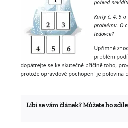
pohled nevidít
Karty č. 4, 5 
problému. O co
ledovce?
Upřímně zhodn
problém podív
dopátrejte se ke skutečné příčině toho, pro
protože opravdové pochopení je polovina c
Líbí se vám článek? Můžete ho sdíle