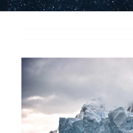
View
Larger
Image