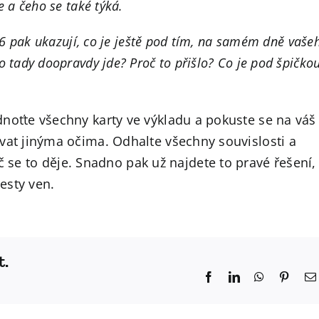
e a čeho se také týká.
a 6 pak ukazují, co je ještě pod tím, na samém dně vaše
 tady doopravdy jde? Proč to přišlo? Co je pod špičko
oťte všechny karty ve výkladu a pokuste se na váš
at jinýma očima. Odhalte všechny souvislosti a
č se to děje. Snadno pak už najdete to pravé řešení,
esty ven.
t.
Facebook
LinkedIn
WhatsApp
Pinter