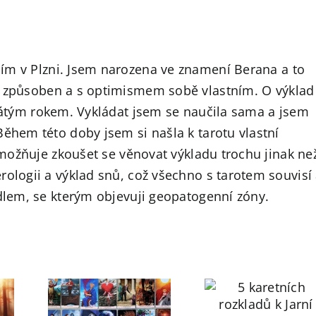
ím v Plzni. Jsem narozena ve znamení Berana a to
m způsoben a s optimismem sobě vlastním. O výklad
acátým rokem. Vykládat jsem se naučila sama a jsem
Během této doby jsem si našla k tarotu vlastní
 umožňuje zkoušet se věnovat výkladu trochu jinak ne
rologii a výklad snů, což všechno s tarotem souvisí
adlem, se kterým objevuji geopatogenní zóny.