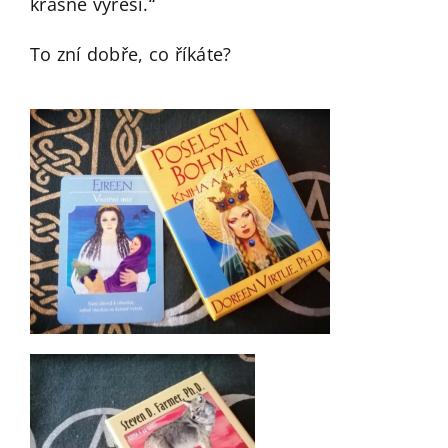
krásně vyřeší.“
To zní dobře, co říkáte?