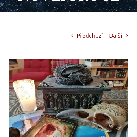
Předchozí
Další
View
Larger
Image