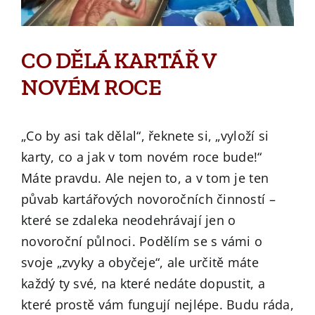
CO DĚLÁ KARTÁŘ V
NOVÉM ROCE
„Co by asi tak dělal“, řeknete si, „vyloží si
karty, co a jak v tom novém roce bude!“
Máte pravdu. Ale nejen to, a v tom je ten
půvab kartářových novoročních činností –
které se zdaleka neodehrávají jen o
novoroční půlnoci. Podělím se s vámi o
svoje „zvyky a obyčeje“, ale určitě máte
každý ty své, na které nedáte dopustit, a
které prostě vám fungují nejlépe. Budu ráda,