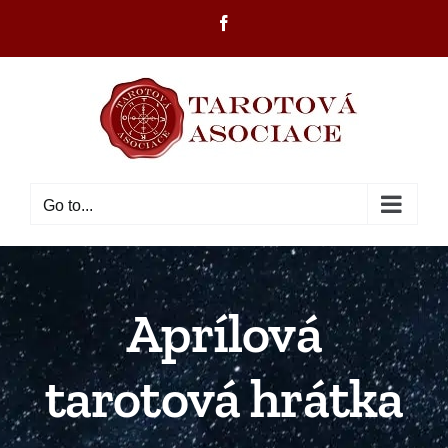
Skip
Facebook
to
content
Go to...
Aprílová
tarotová hrátka