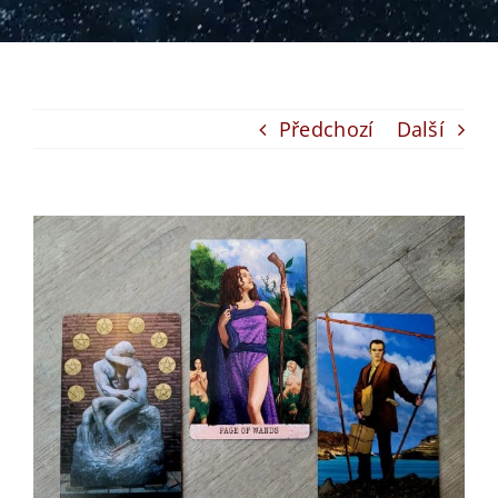
Předchozí
Další
View
Larger
Image