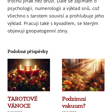
trochu jinak než druzí. Dále se zajímám o
psychologii, numerologii a výklad snů, což
všechno s tarotem souvisí a prohlubuje jeho
výklad. Pracuji také s kyvadlem, se kterým
objevuji geopatogenní zóny.
Podobné příspěvky
TAROTOVÉ
Podzimní
VÁNOCE
vakuum?