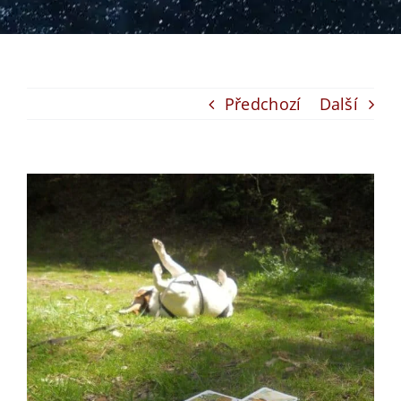
Předchozí
Další
View
Larger
Image