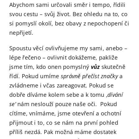
Abychom sami určovali směr i tempo, řídili
svou cestu – svůj život. Bez ohledu na to, co
si pomyslí okolí, bez obavy z nepochopení či
nepřijetí.
Spoustu věcí ovlivňujeme my sami, anebo –
lépe řečeno – ovlivnit dokážeme, pakliže
jsme tím, kdo onen pomyslný
vůz
skutečně
řídí. Pokud umíme
správně
přečíst značky
a
zvládneme i včas zareagovat. Pokud se
dobře díváme kolem sebe a k tomu ‚
dívání
se‘
nám neslouží pouze naše oči. Pokud
cítíme, vnímáme, jsme otevření a ochotní
přijmout i to, co se nám na první pohled
příliš nezdá. Pak možná máme dostatek