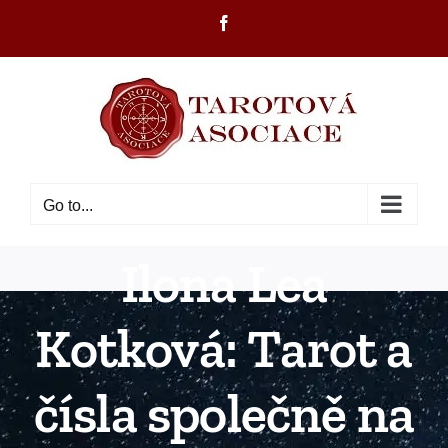
Skip
Facebook
to
content
Go to...
Ilona Lea
Kotková: Tarot a
čísla společně na