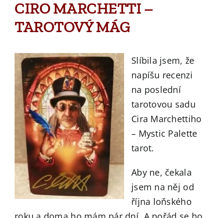
CIRO MARCHETTI –
TAROTOVÝ MÁG
Slíbila jsem, že
napíšu recenzi
na poslední
tarotovou sadu
Cira Marchettiho
– Mystic Palette
tarot.
Aby ne, čekala
jsem na něj od
října loňského
roku a doma ho mám pár dní. A pořád se ho