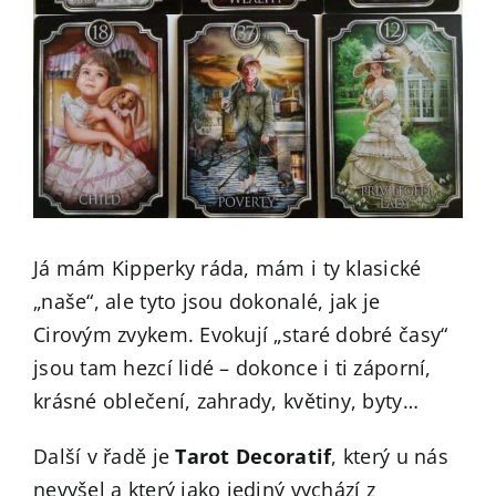
Já mám Kipperky ráda, mám i ty klasické
„naše“, ale tyto jsou dokonalé, jak je
Cirovým zvykem. Evokují „staré dobré časy“
jsou tam hezcí lidé – dokonce i ti záporní,
krásné oblečení, zahrady, květiny, byty…
Další v řadě je
Tarot Decoratif
, který u nás
nevyšel a který jako jediný vychází z