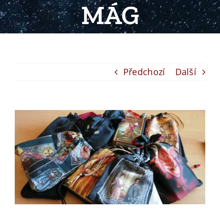
MÁG
Předchozí
Další
View
Larger
Image