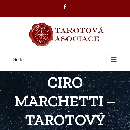
Skip
Facebook
to
content
Go to...
CIRO
MARCHETTI –
TAROTOVÝ