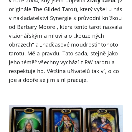
v roce 2004, kdy jsem objevila
Zlatý tarot
(v
originále The Gilded Tarot), který vyšel u nás
v nakladatelství Synergie s průvodní knížkou
od Barbary Moore , která tento tarot nazvala
vizionářským a mluvila o „kouzelných
obrazech“ a „nadčasové moudrosti“ tohoto
tarotu. Měla pravdu. Tato sada, stejně jako
jeho téměř všechny vychází z RW tarotu a
respektuje ho. Většina uživatelů tak ví, o co
jde a dobře se jim s ní pracuje.