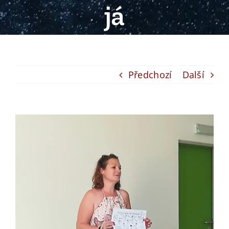
já
Předchozí
Další
View
Larger
Image