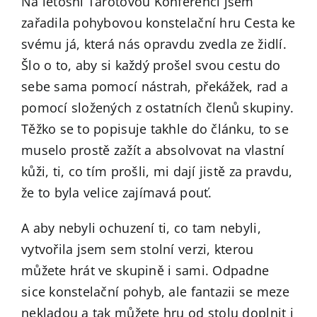
Na letošní Tarotovou Konferenci jsem
zařadila pohybovou konstelační hru Cesta ke
svému já, která nás opravdu zvedla ze židlí.
Šlo o to, aby si každý prošel svou cestu do
sebe sama pomocí nástrah, překážek, rad a
pomocí složených z ostatních členů skupiny.
Těžko se to popisuje takhle do článku, to se
muselo prostě zažít a absolvovat na vlastní
kůži, ti, co tím prošli, mi dají jistě za pravdu,
že to byla velice zajímavá pouť.
A aby nebyli ochuzení ti, co tam nebyli,
vytvořila jsem sem stolní verzi, kterou
můžete hrát ve skupině i sami. Odpadne
sice konstelační pohyb, ale fantazii se meze
nekladou a tak můžete hru od stolu doplnit i