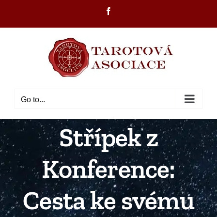
Skip
Facebook
to
content
Go to...
Střípek z
Konference:
Cesta ke svému