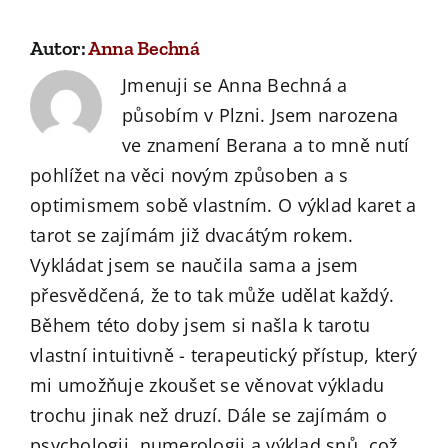
Autor:
Anna Bechná
Jmenuji se Anna Bechná a
působím v Plzni. Jsem narozena
ve znamení Berana a to mně nutí
pohlížet na věci novým způsoben a s
optimismem sobě vlastním. O výklad karet a
tarot se zajímám již dvacátým rokem.
Vykládat jsem se naučila sama a jsem
přesvědčená, že to tak může udělat každý.
Během této doby jsem si našla k tarotu
vlastní intuitivně - terapeutický přístup, který
mi umožňuje zkoušet se věnovat výkladu
trochu jinak než druzí. Dále se zajímám o
psychologii, numerologii a výklad snů, což