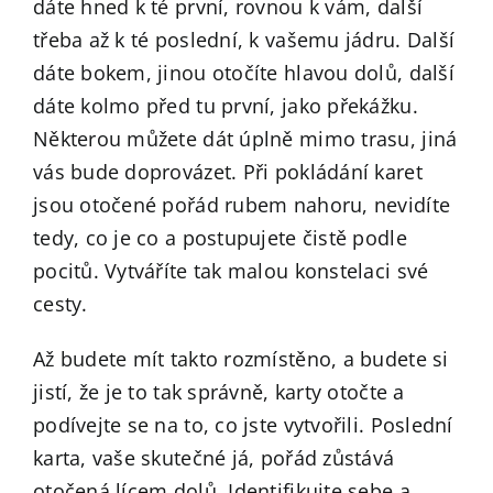
dáte hned k té první, rovnou k vám, další
třeba až k té poslední, k vašemu jádru. Další
dáte bokem, jinou otočíte hlavou dolů, další
dáte kolmo před tu první, jako překážku.
Některou můžete dát úplně mimo trasu, jiná
vás bude doprovázet. Při pokládání karet
jsou otočené pořád rubem nahoru, nevidíte
tedy, co je co a postupujete čistě podle
pocitů. Vytváříte tak malou konstelaci své
cesty.
Až budete mít takto rozmístěno, a budete si
jistí, že je to tak správně, karty otočte a
podívejte se na to, co jste vytvořili. Poslední
karta, vaše skutečné já, pořád zůstává
otočená lícem dolů. Identifikujte sebe a