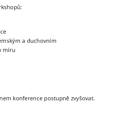
orkshopů:
ace
emským a duchovním
u míru
ínem konference postupně zvyšovat.