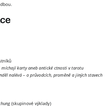
udbou.
ce
stníků
 míchají karty aneb antické ctnosti v tarotu
nděl nalévá – o průvodcích, proměně a jiných stavech
chung
(skupinové výklady)