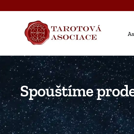
Skip
to
content
As
Spouštíme prode