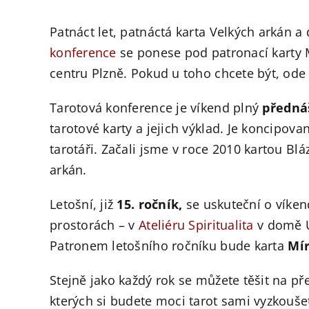
Patnáct let, patnáctá karta Velkých arkán a
konference
se ponese pod patronací karty 
centru Plzně. Pokud u toho chcete být, ode
Tarotová konference je víkend plný
předná
tarotové karty a jejich výklad. Je koncipovaná
tarotáři. Začali jsme v roce 2010 kartou Bl
arkán.
Letošní, již
15. ročník,
se uskuteční o víke
prostorách – v
Ateliéru Spiritualita
v domě 
Patronem letošního ročníku bude karta
Mí
Stejně jako každý rok se můžete těšit na p
kterých si budete moci tarot sami vyzkouše