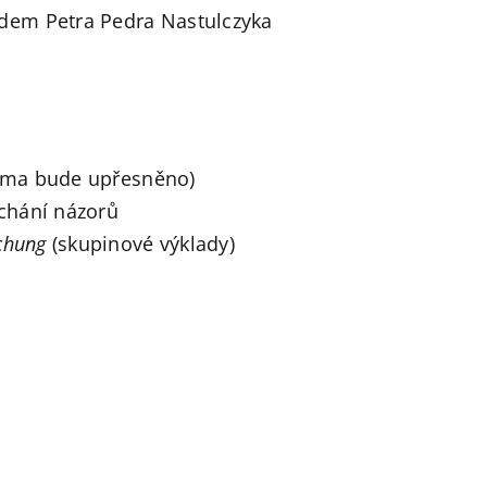
em Petra Pedra Nastulczyka
téma bude upřesněno)
chání názorů
chung
(skupinové výklady)