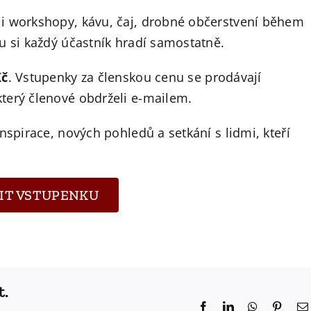
i workshopy, kávu, čaj, drobné občerstvení během
u si každý účastník hradí samostatně.
Kč
. Vstupenky za členskou cenu se prodávají
terý členové obdrželi e-mailem.
nspirace, nových pohledů a setkání s lidmi, kteří
IT VSTUPENKU
t.
Facebook
LinkedIn
WhatsApp
Pinter