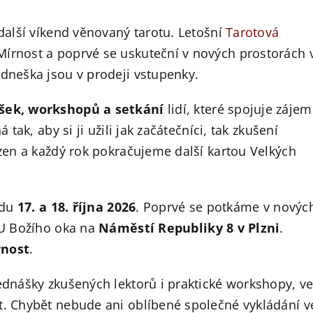
 další víkend věnovaný tarotu. Letošní
Tarotová
Mírnost a poprvé se uskuteční v nových prostorách 
 dneška jsou v prodeji vstupenky.
šek, workshopů a setkání
lidí, které spojuje zájem
 tak, aby si ji užili jak začátečníci, tak zkušení
ázen a každý rok pokračujeme další kartou Velkých
ndu
17. a 18. října 2026
. Poprvé se potkáme v novýc
U Božího oka na
Náměstí Republiky 8 v Plzni
.
rnost
.
řednášky zkušených lektorů i praktické workshopy, v
t. Chybět nebude ani oblíbené společné vykládání v