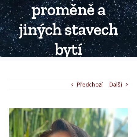
proměně a
jiných stavech
bytí
Předchozí
Další
View
Larger
Image