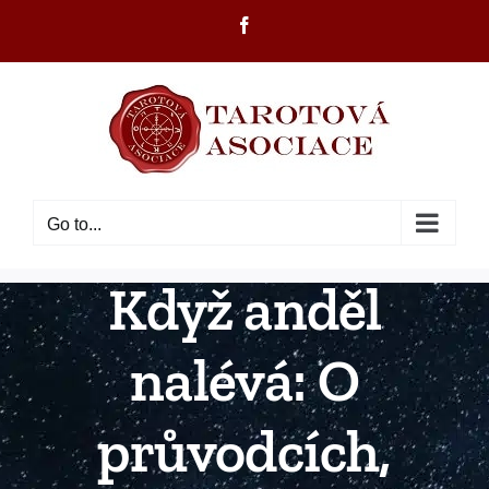
Skip
Facebook
to
content
Go to...
Když anděl
nalévá: O
průvodcích,