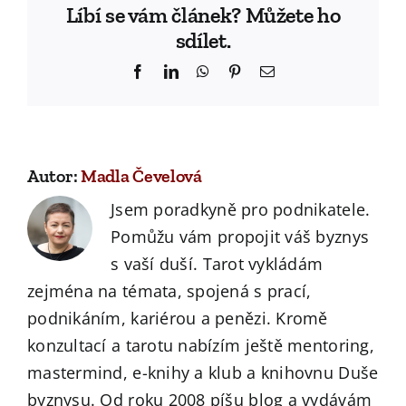
Líbí se vám článek? Můžete ho
sdílet.
Facebook
LinkedIn
WhatsApp
Pinterest
Email
Autor:
Madla Čevelová
Jsem poradkyně pro podnikatele.
Pomůžu vám propojit váš byznys
s vaší duší. Tarot vykládám
zejména na témata, spojená s prací,
podnikáním, kariérou a penězi. Kromě
konzultací a tarotu nabízím ještě mentoring,
mastermind, e-knihy a klub a knihovnu Duše
byznysu. Od roku 2008 píšu blog a vydávám