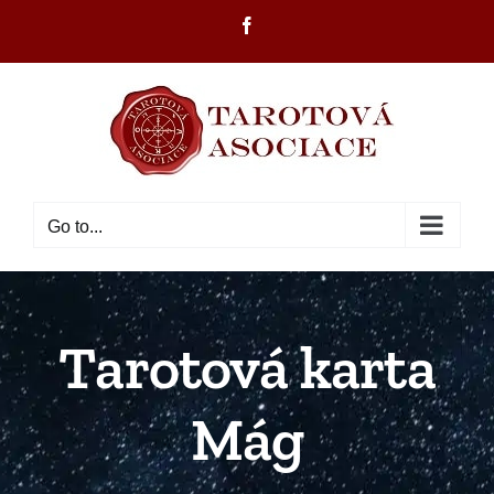
Skip
Facebook
to
content
Go to...
Tarotová karta
Mág