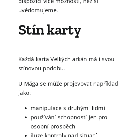
dispozici více možností, než si
uvědomujeme.
Stín karty
Každá karta Velkých arkán má i svou
stínovou podobu.
U Mága se může projevovat například
jako:
manipulace s druhými lidmi
používání schopností jen pro
osobní prospěch
iluze kontroly nad situací