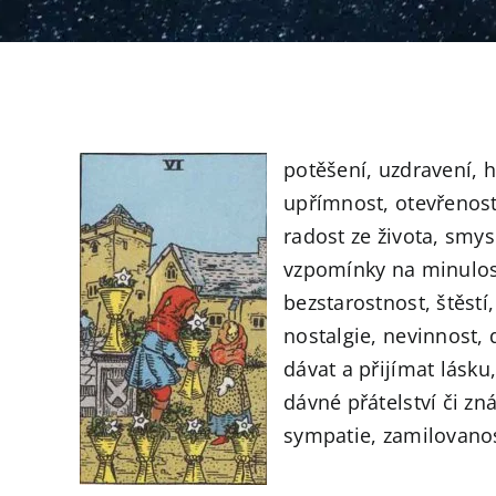
potěšení, uzdravení, 
upřímnost, otevřenost,
radost ze života, smy
vzpomínky na minulost
bezstarostnost, štěstí,
nostalgie, nevinnost, 
dávat a přijímat lásku,
dávné přátelství či z
sympatie, zamilovanos