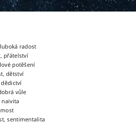
hluboká radost
 přátelství
slové potěšení
, dětství
 dědictví
dobrá vůle
 naivita
námost
t, sentimentalita