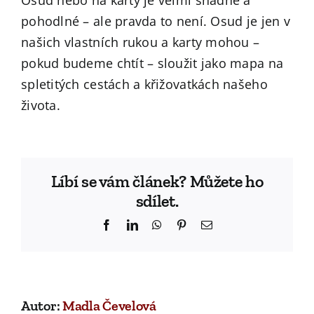
Osud nebo na karty je velmi snadné a
pohodlné – ale pravda to není. Osud je jen v
našich vlastních rukou a karty mohou –
pokud budeme chtít – sloužit jako mapa na
spletitých cestách a křižovatkách našeho
života.
Líbí se vám článek? Můžete ho
sdílet.
Facebook
LinkedIn
WhatsApp
Pinterest
Email
Autor:
Madla Čevelová