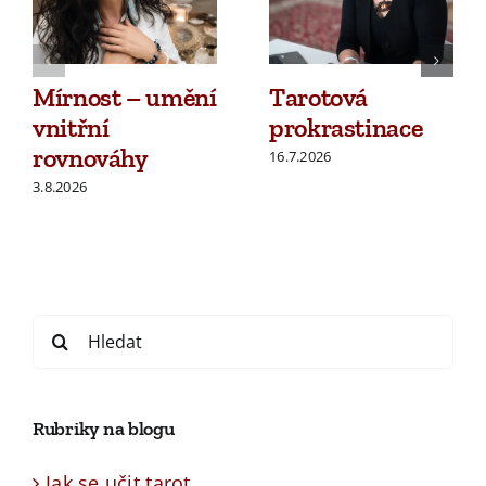
Mírnost – umění
Tarotová
vnitřní
prokrastinace
rovnováhy
16.7.2026
3.8.2026
Search
for:
Rubriky na blogu
Jak se učit tarot