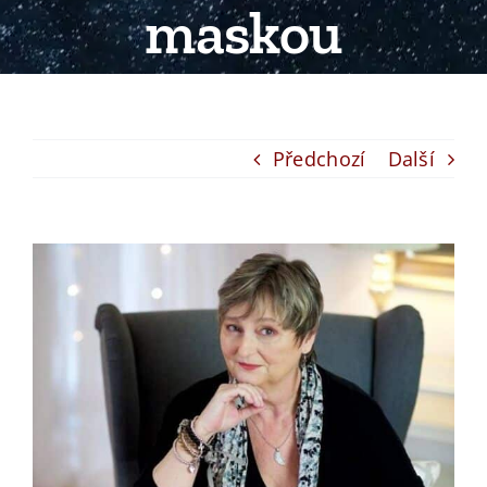
maskou
Předchozí
Další
View
Larger
Image