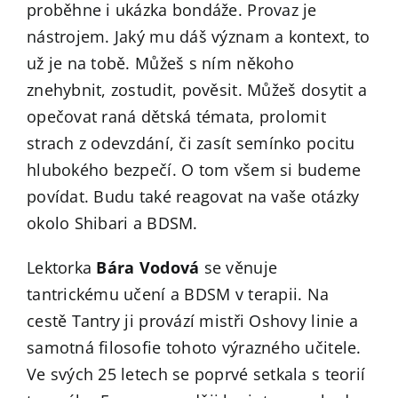
proběhne i ukázka bondáže. Provaz je
nástrojem. Jaký mu dáš význam a kontext, to
už je na tobě. Můžeš s ním někoho
znehybnit, zostudit, pověsit. Můžeš dosytit a
opečovat raná dětská témata, prolomit
strach z odevzdání, či zasít semínko pocitu
hlubokého bezpečí. O tom všem si budeme
povídat. Budu také reagovat na vaše otázky
okolo Shibari a BDSM.
Lektorka
Bára Vodová
se věnuje
tantrickému učení a BDSM v terapii. Na
cestě Tantry ji provází mistři Oshovy linie a
samotná filosofie tohoto výrazného učitele.
Ve svých 25 letech se poprvé setkala s teorií