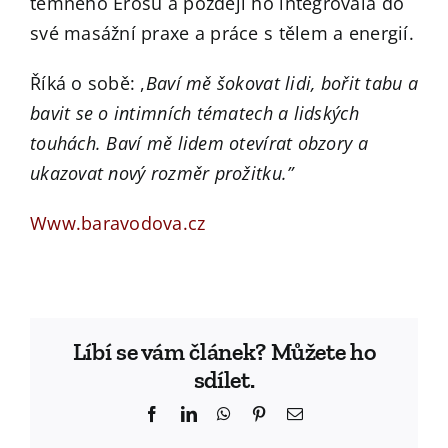
temného Erosu a později ho integrovala do
své masážní praxe a práce s tělem a energií.
Říká o sobě: ,
Baví mě šokovat lidi, bořit tabu a
bavit se o intimních tématech a lidských
touhách. Baví mě lidem otevírat obzory a
ukazovat nový rozměr prožitku.”
Www.baravodova.cz
Líbí se vám článek? Můžete ho
sdílet.
Facebook
LinkedIn
WhatsApp
Pinterest
Email