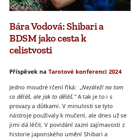
Bára Vodová: Shibari a
BDSM jako cesta k
celistvosti
Příspěvek na
Tarotové konferenci 2024
Jedno moudré rčení říká: „
Nezáleží na tom
co děláš, ale jak to děláš.”
A tak je to i s
provazy a důtkami. V minulosti se tyto
nástroje používaly k mučení, ale dnes už se
jimi dá léčit. V povídání zazní zajímavosti z
historie japonského umění Shibari a