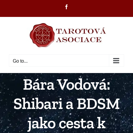
Skip
Facebook
to
content
Go to...
Bára Vodová:
Shibari a BDSM
jako cesta k