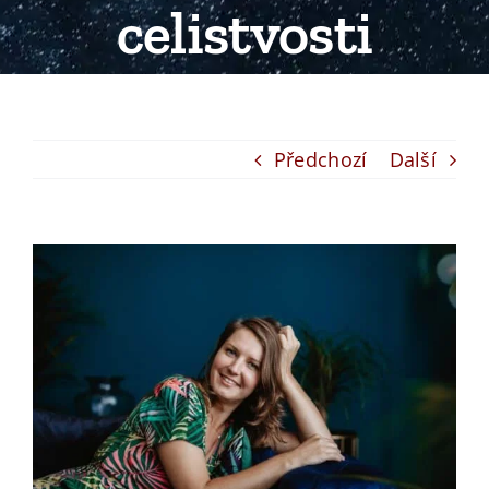
celistvosti
Předchozí
Další
View
Larger
Image