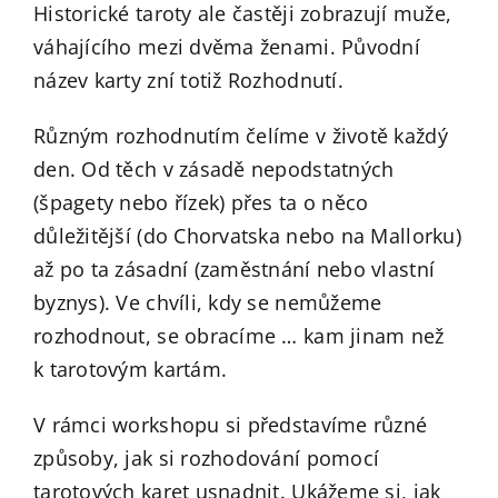
Historické taroty ale častěji zobrazují muže,
váhajícího mezi dvěma ženami. Původní
název karty zní totiž Rozhodnutí.
Různým rozhodnutím čelíme v životě každý
den. Od těch v zásadě nepodstatných
(špagety nebo řízek) přes ta o něco
důležitější (do Chorvatska nebo na Mallorku)
až po ta zásadní (zaměstnání nebo vlastní
byznys). Ve chvíli, kdy se nemůžeme
rozhodnout, se obracíme … kam jinam než
k tarotovým kartám.
V rámci workshopu si představíme různé
způsoby, jak si rozhodování pomocí
tarotových karet usnadnit. Ukážeme si, jak