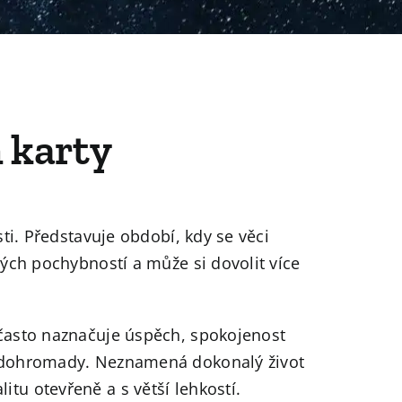
 karty
osti. Představuje období, kdy se věci
čných pochybností a může si dovolit více
 často naznačuje úspěch, spokojenost
jí dohromady. Neznamená dokonalý život
tu otevřeně a s větší lehkostí.