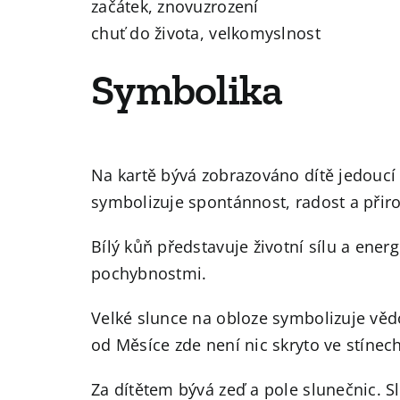
začátek, znovuzrození
chuť do života, velkomyslnost
Symbolika
Na kartě bývá zobrazováno dítě jedoucí
symbolizuje spontánnost, radost a přir
Bílý kůň představuje životní sílu a ene
pochybnostmi.
Velké slunce na obloze symbolizuje věd
od Měsíce zde není nic skryto ve stínech
Za dítětem bývá zeď a pole slunečnic. Sl