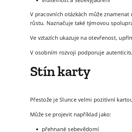
viditelnost a sebevyjádření
V pracovních otázkách může znamenat 
růstu. Naznačuje také týmovou spoluprá
Ve vztazích ukazuje na otevřenost, upří
V osobním rozvoji podporuje autenticitu
Stín karty
Přestože je Slunce velmi pozitivní kartou
Může se projevit například jako:
přehnané sebevědomí