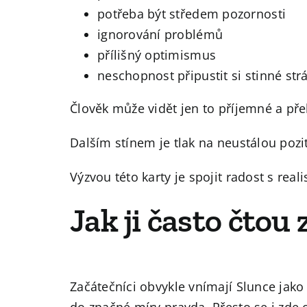
potřeba být středem pozornosti
ignorování problémů
přílišný optimismus
neschopnost připustit si stinné str
Člověk může vidět jen to příjemné a pře
Dalším stínem je tlak na neustálou pozit
Výzvou této karty je spojit radost s rea
Jak ji často čtou
Začátečníci obvykle vnímají Slunce jako 
do značné míry pravda. Přesto se i zde 