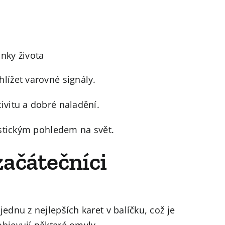
ánky života
hlížet varovné signály.
ivitu a dobré naladění.
listickým pohledem na svět.
 začátečníci
jednu z nejlepších karet v balíčku, což je
objevují některé omyly.