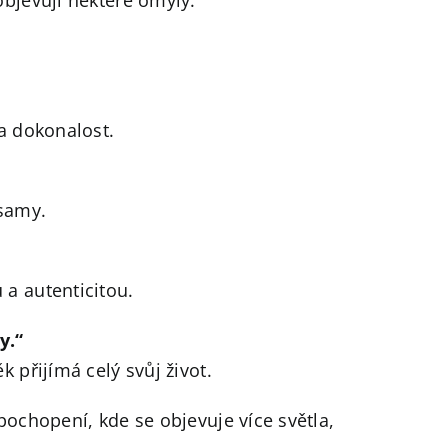
na dokonalost.
samy.
 a autenticitou.
y.“
k přijímá celý svůj život.
pochopení, kde se objevuje více světla,