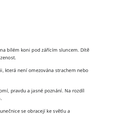
 na bílém koni pod zářícím sluncem. Dítě
ozenost.
rgii, která není omezována strachem nebo
omí, pravdu a jasné poznání. Na rozdíl
.
unečnice se obracejí ke světlu a