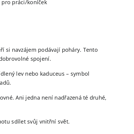
ň pro práci/koníček
eří si navzájem podávají poháry. Tento
dobrovolné spojení.
řídlený lev nebo kaduceus – symbol
ladů.
rovné. Ani jedna není nadřazená té druhé,
u sdílet svůj vnitřní svět.