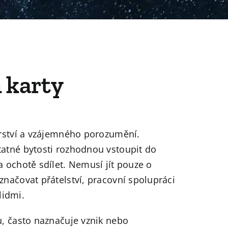
 karty
erství a vzájemného porozumění.
atné bytosti rozhodnou vstoupit do
 ochotě sdílet. Nemusí jít pouze o
načovat přátelství, pracovní spolupráci
idmi.
u, často naznačuje vznik nebo