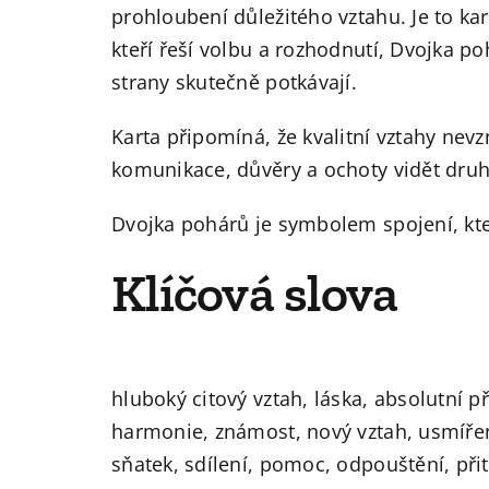
prohloubení důležitého vztahu. Je to ka
kteří řeší volbu a rozhodnutí, Dvojka p
strany skutečně potkávají.
Karta připomíná, že kvalitní vztahy nev
komunikace, důvěry a ochoty vidět druh
Dvojka pohárů je symbolem spojení, kt
Klíčová slova
hluboký citový vztah, láska, absolutní př
harmonie, známost, nový vztah, usmíření
sňatek, sdílení, pomoc, odpouštění, přit