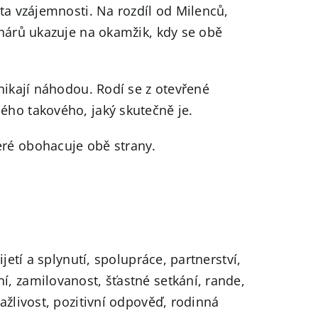
rta vzájemnosti. Na rozdíl od Milenců,
ohárů ukazuje na okamžik, kdy se obě
znikají náhodou. Rodí se z otevřené
ého takového, jaký skutečně je.
eré obohacuje obě strany.
ijetí a splynutí, spolupráce, partnerství,
, zamilovanost, šťastné setkání, rande,
ažlivost, pozitivní odpověď, rodinná