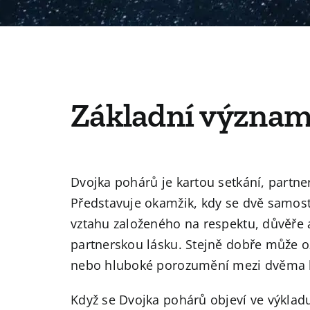
Základní význam
Dvojka pohárů je kartou setkání, partn
Představuje okamžik, kdy se dvě samost
vztahu založeného na respektu, důvěře a
partnerskou lásku. Stejně dobře může oz
nebo hluboké porozumění mezi dvěma l
Když se Dvojka pohárů objeví ve výklad