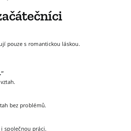
 začátečníci
ují pouze s romantickou láskou.
.“
 vztah.
ztah bez problémů.
i společnou práci.