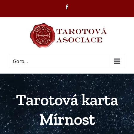
Skip
Facebook
to
content
Go to...
Tarotová karta
Mírnost